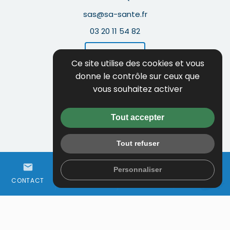
sas@sa-sante.fr
03 20 11 54 82
Itinéraire
Ce site utilise des cookies et vous
donne le contrôle sur ceux que
Guide local
vous souhaitez activer
Informations complémentaires
Mentions légales
Tout accepter
Politique de confidentialité
Tout refuser
Flux RSS
person
mail
call
Gestion des cookies
Personnaliser
ESPACE
WHATSAPP
CONTACT
01 64 97 68 50
CLIENT