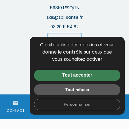
59810 LESQUIN
sas@sa-sante.fr
03 20 11 54 82
Itinéraire
Ce site utilise des cookies et vous
donne le contrôle sur ceux que
Guide local
vous souhaitez activer
Informations complémentaires
Mentions légales
Tout accepter
Politique de confidentialité
Tout refuser
Flux RSS
person
mail
call
Gestion des cookies
Personnaliser
ESPACE
WHATSAPP
CONTACT
01 64 97 68 50
CLIENT