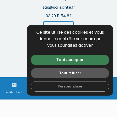
sas@sa-sante.fr
03 20 11 54 82
Itinéraire
Ce site utilise des cookies et vous
donne le contrôle sur ceux que
Guide local
vous souhaitez activer
Informations complémentaires
Mentions légales
Tout accepter
Politique de confidentialité
Tout refuser
Flux RSS
person
mail
call
Gestion des cookies
Personnaliser
ESPACE
WHATSAPP
CONTACT
01 64 97 68 50
CLIENT