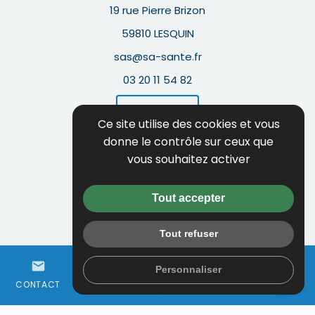
19 rue Pierre Brizon
59810 LESQUIN
sas@sa-sante.fr
03 20 11 54 82
Itinéraire
Ce site utilise des cookies et vous
donne le contrôle sur ceux que
Guide local
vous souhaitez activer
Informations complémentaires
Mentions légales
Tout accepter
Politique de confidentialité
Tout refuser
Flux RSS
person
mail
call
Gestion des cookies
Personnaliser
ESPACE
WHATSAPP
CONTACT
01 64 97 68 50
CLIENT