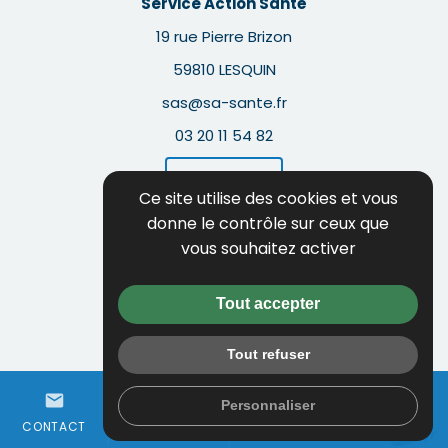
Service Action Santé
19 rue Pierre Brizon
59810 LESQUIN
sas@sa-sante.fr
03 20 11 54 82
Itinéraire
Ce site utilise des cookies et vous
donne le contrôle sur ceux que
Guide local
vous souhaitez activer
Informations complémentaires
Mentions légales
Tout accepter
Politique de confidentialité
Tout refuser
Flux RSS
person
mail
call
Gestion des cookies
Personnaliser
ESPACE
WHATSAPP
CONTACT
01 64 97 68 50
CLIENT