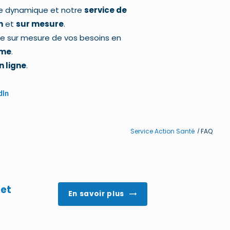
e dynamique et notre
service de
n
et
sur mesure
.
de sur mesure de vos besoins en
ame
.
n ligne
.
din
Service Action Santé
FAQ
 et
En savoir plus