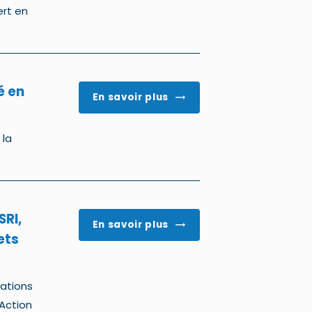
ert en
é en
En savoir plus
 la
SRI,
En savoir plus
ets
gations
 Action