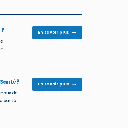
 ?
En savoir plus
de
ne
 Santé?
En savoir plus
ipaux de
de santé