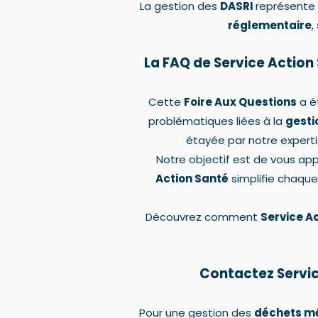
La gestion des
DASRI
représente 
réglementaire
,
La FAQ de Service Action
Cette
Foire Aux Questions
a é
problématiques liées à la
gesti
étayée par notre expert
Notre objectif est de vous a
Action Santé
simplifie chaque
Découvrez comment
Service A
Contactez Servic
Pour une gestion des
déchets m